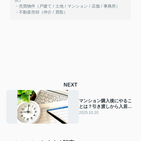
所）
・売買物件（戸建て / 土地 / マンション / 店舗 / 事務所）
・不動産売却（仲介 / 買取）
NEXT
マンション購入後にやるこ
とは？引き渡しから入居後
の手続きについても解説
2025.10.20