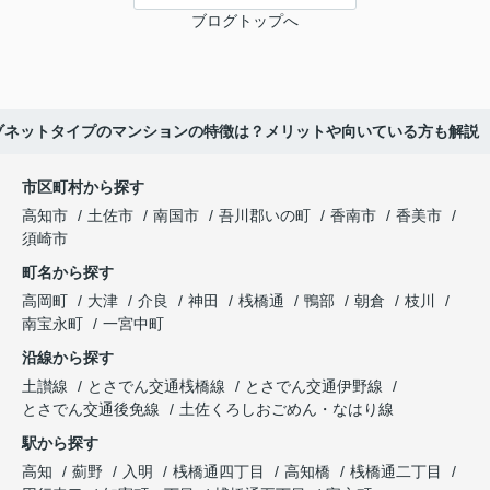
ブログトップへ
ゾネットタイプのマンションの特徴は？メリットや向いている方も解説
市区町村から探す
高知市
土佐市
南国市
吾川郡いの町
香南市
香美市
須崎市
町名から探す
高岡町
大津
介良
神田
桟橋通
鴨部
朝倉
枝川
南宝永町
一宮中町
沿線から探す
土讃線
とさでん交通桟橋線
とさでん交通伊野線
とさでん交通後免線
土佐くろしおごめん・なはり線
駅から探す
高知
薊野
入明
桟橋通四丁目
高知橋
桟橋通二丁目