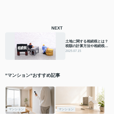
NEXT
土地に関する相続税とは？
税額の計算方法や相続税評
価額とは何かも解説
2025.07.15
”マンション”おすすめ記事
マンション
マンション