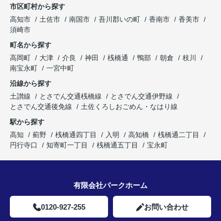
市区町村から探す
高知市
土佐市
南国市
吾川郡いの町
香南市
香美市
須崎市
町名から探す
高岡町
大津
介良
神田
桟橋通
鴨部
朝倉
枝川
南宝永町
一宮中町
沿線から探す
土讃線
とさでん交通桟橋線
とさでん交通伊野線
とさでん交通後免線
土佐くろしおごめん・なはり線
駅から探す
高知
薊野
桟橋通四丁目
入明
高知橋
桟橋通二丁目
円行寺口
知寄町一丁目
桟橋通五丁目
宝永町
有限会社パークホーム
0120-927-255
お問い合わせ