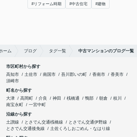
#リフォーム時期
#中古住宅
#建物
ホーム
ブログ
タグ一覧
中古マンションのブログ一覧
市区町村から探す
高知市
土佐市
南国市
吾川郡いの町
香南市
香美市
須崎市
町名から探す
大津
高岡町
介良
神田
桟橋通
鴨部
朝倉
枝川
南宝永町
一宮中町
沿線から探す
土讃線
とさでん交通桟橋線
とさでん交通伊野線
とさでん交通後免線
土佐くろしおごめん・なはり線