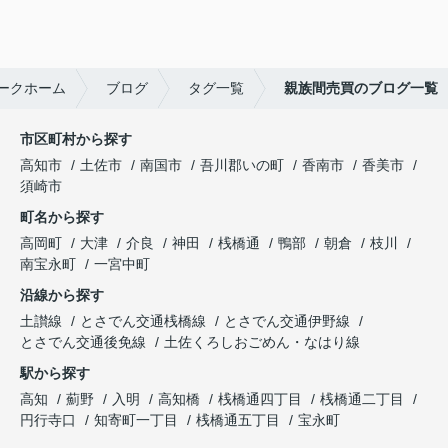
ークホーム
ブログ
タグ一覧
親族間売買のブログ一覧
市区町村から探す
高知市
土佐市
南国市
吾川郡いの町
香南市
香美市
須崎市
町名から探す
高岡町
大津
介良
神田
桟橋通
鴨部
朝倉
枝川
南宝永町
一宮中町
沿線から探す
土讃線
とさでん交通桟橋線
とさでん交通伊野線
とさでん交通後免線
土佐くろしおごめん・なはり線
駅から探す
高知
薊野
入明
高知橋
桟橋通四丁目
桟橋通二丁目
円行寺口
知寄町一丁目
桟橋通五丁目
宝永町