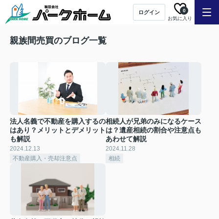
0
ログイン
お気に入り
親族間売買のブログ一覧
法人名義で不動産を購入するの
相続人が兄弟のみになるケース
はあり？メリットとデメリット
は？遺産相続の割合や注意点も
も解説
あわせて解説
2024.12.13
2024.11.28
不動産購入・売却注意点
相続