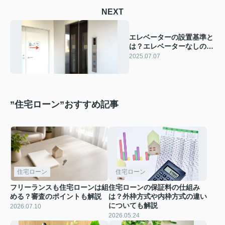
NEXT
エレベーターの設置基準と
は？エレベーターなしの中
古マンションも解説
2025.07.07
”住宅ローン”おすすめ記事
住宅ローン
住宅ローン
フリーランスも住宅ローンは組
住宅ローンの保証料の仕組み
める？審査のポイントも解説
は？外枠方式や内枠方式の違い
についても解説
2026.07.10
2026.05.24