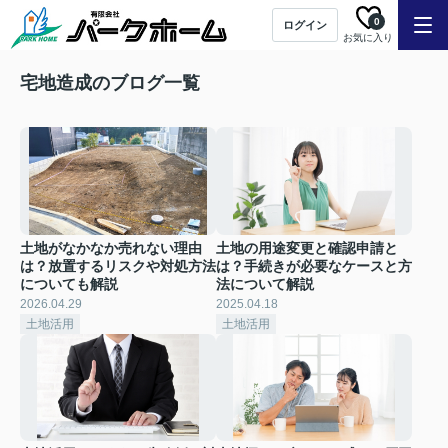
0
ログイン
お気に入り
宅地造成のブログ一覧
土地がなかなか売れない理由
土地の用途変更と確認申請と
は？放置するリスクや対処方法
は？手続きが必要なケースと方
についても解説
法について解説
2026.04.29
2025.04.18
土地活用
土地活用