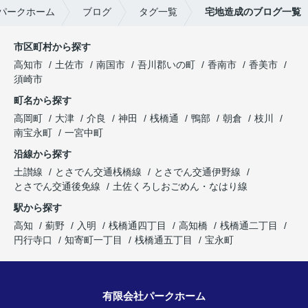
パークホーム
ブログ
タグ一覧
宅地造成のブログ一覧
市区町村から探す
高知市
土佐市
南国市
吾川郡いの町
香南市
香美市
須崎市
町名から探す
高岡町
大津
介良
神田
桟橋通
鴨部
朝倉
枝川
南宝永町
一宮中町
沿線から探す
土讃線
とさでん交通桟橋線
とさでん交通伊野線
とさでん交通後免線
土佐くろしおごめん・なはり線
駅から探す
高知
薊野
入明
桟橋通四丁目
高知橋
桟橋通二丁目
円行寺口
知寄町一丁目
桟橋通五丁目
宝永町
有限会社パークホーム