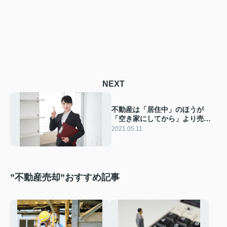
NEXT
不動産は「居住中」のほうが
「空き家にしてから」より売却
しやすいってホント？
2021.05.11
”不動産売却”おすすめ記事